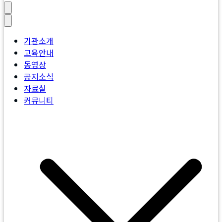
천보교육원
새로운 깨달음과 변화의 시간, 신앙, 성장, 도전이 함께하는 특별
한 기회, 효정캠프 16주 과정
기관소개
교육안내
동영상
공지소식
자료실
커뮤니티