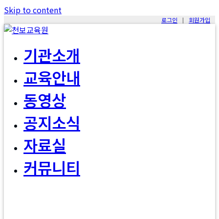
Skip to content
로그인
|
회원가입
천보교육원
새로운 깨달음과 변화의 시간, 신앙, 성장, 도전이 함께하는 특별
기관소개
한 기회, 효정캠프 16주 과정
교육안내
동영상
공지소식
자료실
커뮤니티